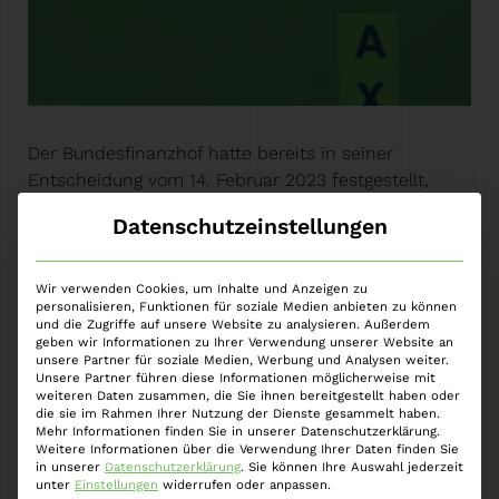
Der Bundesfinanzhof hatte bereits in seiner
Entscheidung vom 14. Februar 2023 festgestellt,
dass virtuellen Kryptowährungen (sog. „Currency
Datenschutzeinstellungen
Token“, „Payment Token“ oder „Coins“) und damit
ausdrücklich Bitcoin, Ether und Monero bei privater
Weiterveräußerung von Wallet zu Wallet als private
Wir verwenden Cookies, um Inhalte und Anzeigen zu
personalisieren, Funktionen für soziale Medien anbieten zu können
Veräußerungsgeschäfte i.S.d. §§ 22 Nr. 2, 23 I S. 1 Nr.
und die Zugriffe auf unsere Website zu analysieren. Außerdem
2 EStG (Einkommensteuergesetzes) zu qualifizieren
geben wir Informationen zu Ihrer Verwendung unserer Website an
unsere Partner für soziale Medien, Werbung und Analysen weiter.
sind…
Weiter »
Unsere Partner führen diese Informationen möglicherweise mit
weiteren Daten zusammen, die Sie ihnen bereitgestellt haben oder
die sie im Rahmen Ihrer Nutzung der Dienste gesammelt haben.
Mehr Informationen finden Sie in unserer Datenschutzerklärung.
Weitere Informationen über die Verwendung Ihrer Daten finden Sie
in unserer
Datenschutzerklärung
.
Sie können Ihre Auswahl jederzeit
unter
Einstellungen
widerrufen oder anpassen.