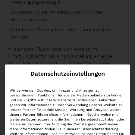
Verteidigungsstrategie
Vorbereitung der Vernehmungen und der
Hauptverhandlung
Schutz von Privatsphäre, Beruf und sozialem
Umfeld
In manchen Fällen lässt sich bereits im
Ermittlungsverfahren eine Einstellung erreichen.
Wenn Anklage erhoben wird, bereiten wir die
Hauptverhandlung akribisch vor und legen alle
Datenschutzeinstellungen
entlastenden Aspekte offen.
Unser Ziel ist, die Wahrheit sichtbar zu machen –
Wir verwenden Cookies, um Inhalte und Anzeigen zu
ohne Spekulation, ohne Vorverurteilung.
personalisieren, Funktionen für soziale Medien anbieten zu können
und die Zugriffe auf unsere Website zu analysieren. Außerdem
geben wir Informationen zu Ihrer Verwendung unserer Website an
Überblick
unsere Partner für soziale Medien, Werbung und Analysen weiter.
Unsere Partner führen diese Informationen möglicherweise mit
weiteren Daten zusammen, die Sie ihnen bereitgestellt haben oder
Ein Verfahren wegen Vergewaltigung ist für die
die sie im Rahmen Ihrer Nutzung der Dienste gesammelt haben.
Betroffenen oft schwer einzuordnen.
Mehr Informationen finden Sie in unserer Datenschutzerklärung.
Weitere Informationen über die Verwendung Ihrer Daten finden Sie