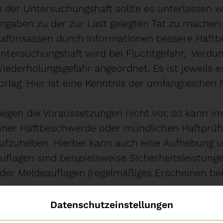
n der Untersuchungshaft sollte es unterlassen 
ngaben zu der zur Last gelegten Tat zu machen
aftinsassen durch Informationen bessere Haftb
ntersuchungshaft wird bei Fluchtgefahr, Verd
iederholungsgefahr angeordnet. Es ist jeweils e
orlag. Hier ist eine Kenntnis der umfangreichen
iegen die Voraussetzungen nicht vor, so kann 
iner Haftbeschwerde oder mündlichen Haftprüfu
ufzuheben. Hierbei kann auch eine Aufhebung u
uflagen sind beispielsweise Sicherheitsleistunge
der Meldeauflagen (regelmäßiges Erscheinen bei 
ir lassen unsere Mandanten in dieser schwierig
Datenschutzeinstellungen
elastenden Situation nicht im Stich und kämpfen