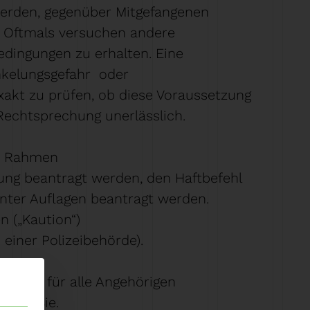
werden, gegenüber Mitgefangenen
. Oftmals versuchen andere
edingungen zu erhalten. Eine
unkelungsgefahr oder
xakt zu prüfen, ob diese Voraussetzung
 Rechtsprechung unerlässlich.
im Rahmen
ng beantragt werden, den Haftbefehl
nter Auflagen beantragt werden.
n („Kaution“)
einer Polizeibehörde).
en und für alle Angehörigen
 für Sie.