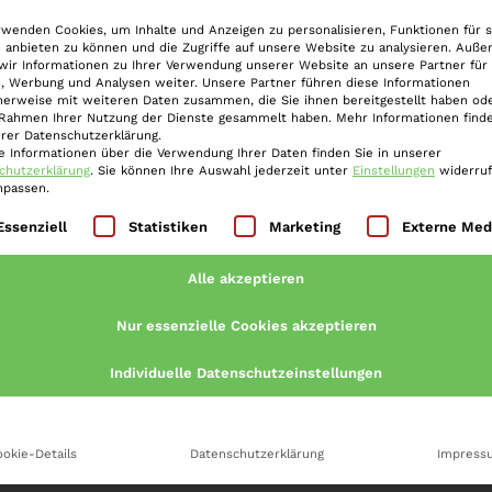
rwenden Cookies, um Inhalte und Anzeigen zu personalisieren, Funktionen für s
 anbieten zu können und die Zugriffe auf unsere Website zu analysieren. Auß
AQs – Häufig gestellte Fragen zur Un
wir Informationen zu Ihrer Verwendung unserer Website an unsere Partner für 
, Werbung und Analysen weiter. Unsere Partner führen diese Informationen
herweise mit weiteren Daten zusammen, die Sie ihnen bereitgestellt haben ode
Was versteht man unter Untersuchungshaft 
 Rahmen Ihrer Nutzung der Dienste gesammelt haben. Mehr Informationen finde
erer Datenschutzerklärung.
e Informationen über die Verwendung Ihrer Daten finden Sie in unserer
chutzerklärung
.
Sie können Ihre Auswahl jederzeit unter
Einstellungen
widerru
Wer ordnet die Untersuchungshaft an?
npassen.
lgt eine Liste der Service-Gruppen, für die eine Einwilli
Essenziell
Statistiken
Marketing
Externe Med
Welche Voraussetzungen müssen für Untersu
Alle akzeptieren
Was ist ein Haftbefehl und welche Bedeutun
Nur essenzielle Cookies akzeptieren
Individuelle Datenschutzeinstellungen
Welche Haftgründe kommen im Strafverfahr
Welche Rechte haben Beschuldigte in der U
okie-Details
Datenschutzerklärung
Impress