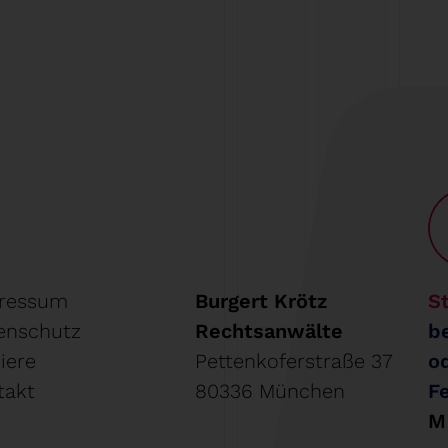
ressum
Burgert Krötz
St
enschutz
Rechtsanwälte
b
iere
Pettenkoferstraße 37
o
takt
80336 München
F
M