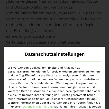
„Sache vergessen“. Eines ist jedoch gewiss: Polizei
und Staatsanwaltschaft werden das
Ermittlungsverfahren nicht „vergessen“. Ein passives
Verharren ist daher nicht zu empfehlen. Durch eine
rechtzeitige Akteneinsicht kann bereits zu Beginn
des Ermittlungsverfahrens
eine erfolgsversprechende
Verteidigungsstrategie entwickelt werden.
Datenschutzeinstellungen
FAQs – Häufig gestellte Fragen zur
Vorladung
Wir verwenden Cookies, um Inhalte und Anzeigen zu
personalisieren, Funktionen für soziale Medien anbieten zu können
Was bedeutet eine Vorladung im
und die Zugriffe auf unsere Website zu analysieren. Außerdem
geben wir Informationen zu Ihrer Verwendung unserer Website an
Strafrecht?
unsere Partner für soziale Medien, Werbung und Analysen weiter.
Unsere Partner führen diese Informationen möglicherweise mit
weiteren Daten zusammen, die Sie ihnen bereitgestellt haben oder
die sie im Rahmen Ihrer Nutzung der Dienste gesammelt haben.
Müssen Beschuldigte einer
Mehr Informationen finden Sie in unserer Datenschutzerklärung.
Weitere Informationen über die Verwendung Ihrer Daten finden Sie
polizeilichen Vorladung folgen?
in unserer
Datenschutzerklärung
.
Sie können Ihre Auswahl jederzeit