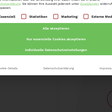
trafe, §…
Weiter »
chutzerklärung
.
Sie können Ihre Auswahl jederzeit unter
Einstellungen
widerru
npassen.
lgt eine Liste der Service-Gruppen, für die eine Einwilli
Essenziell
Statistiken
Marketing
Externe Med
Alle akzeptieren
Nur essenzielle Cookies akzeptieren
Individuelle Datenschutzeinstellungen
okie-Details
Datenschutzerklärung
Impress