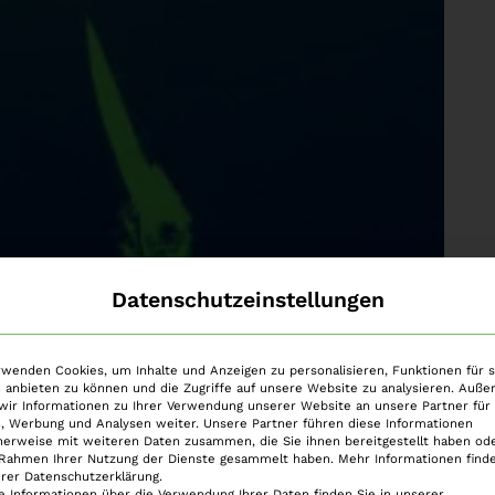
Datenschutzeinstellungen
rt- Am 02. August 2023 wurde das „Gesetz
rwenden Cookies, um Inhalte und Anzeigen zu personalisieren, Funktionen für s
satzfreiheitsstrafe, Strafzumessung,
 anbieten zu können und die Zugriffe auf unsere Website zu analysieren. Auß
in einer Entziehungsanstalt“
wir Informationen zu Ihrer Verwendung unserer Website an unsere Partner für 
, Werbung und Analysen weiter. Unsere Partner führen diese Informationen
 verzögert am 01. Februar 2024 in Kraft
herweise mit weiteren Daten zusammen, die Sie ihnen bereitgestellt haben ode
 Rahmen Ihrer Nutzung der Dienste gesammelt haben. Mehr Informationen finde
kale Kürzung der Ersatzfreiheitsstrafe
erer Datenschutzerklärung.
e Informationen über die Verwendung Ihrer Daten finden Sie in unserer