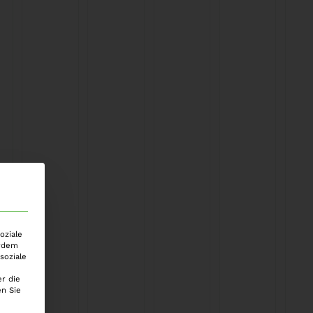
oziale
erdem
soziale
r die
n Sie