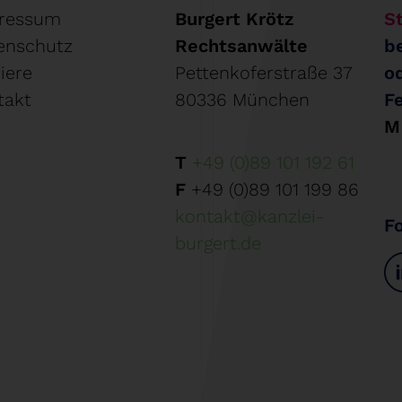
ressum
Burgert Krötz
St
enschutz
Rechtsanwälte
b
iere
Pettenkoferstraße 37
o
takt
80336 München
F
M
T
+49 (0)89 101 192 61
F
+49 (0)89 101 199 86
kontakt@kanzlei-
F
burgert.de