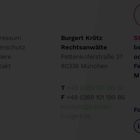
ressum
Burgert Krötz
St
enschutz
Rechtsanwälte
b
iere
Pettenkoferstraße 37
o
takt
80336 München
F
M
T
+49 (0)89 101 192 61
F
+49 (0)89 101 199 86
kontakt@kanzlei-
F
burgert.de