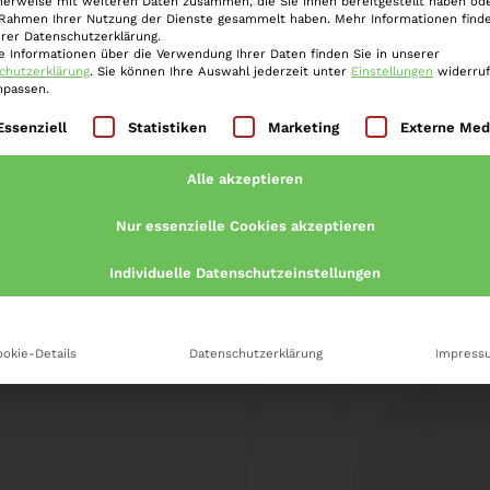
herweise mit weiteren Daten zusammen, die Sie ihnen bereitgestellt haben ode
 Rahmen Ihrer Nutzung der Dienste gesammelt haben. Mehr Informationen finde
etail nachzuvollziehen. Diese Neuerung
erer Datenschutzerklärung.
brechnungsbetrug im Gesundheitswesen
e Informationen über die Verwendung Ihrer Daten finden Sie in unserer
chutzerklärung
.
Sie können Ihre Auswahl jederzeit unter
Einstellungen
widerru
tlich hohe Dunkelziffer solcher Vergehen…
npassen.
lgt eine Liste der Service-Gruppen, für die eine Einwilli
Essenziell
Statistiken
Marketing
Externe Med
Alle akzeptieren
Nur essenzielle Cookies akzeptieren
Individuelle Datenschutzeinstellungen
okie-Details
Datenschutzerklärung
Impress