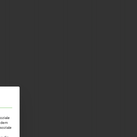
oziale
erdem
soziale