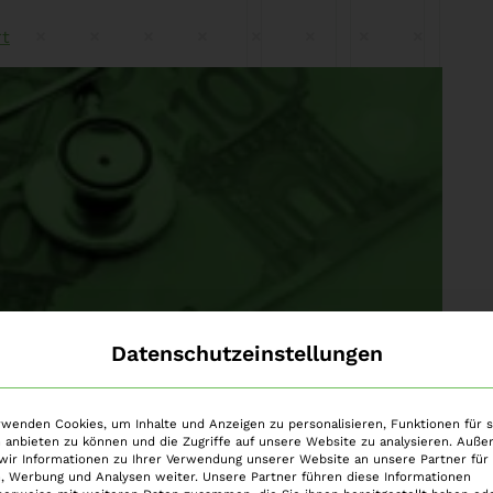
rt
Datenschutzeinstellungen
ührung der elektronischen Patientenakte
rwenden Cookies, um Inhalte und Anzeigen zu personalisieren, Funktionen für s
 anbieten zu können und die Zugriffe auf unsere Website zu analysieren. Auß
andard für Transparenz im
wir Informationen zu Ihrer Verwendung unserer Website an unsere Partner für 
, Werbung und Analysen weiter. Unsere Partner führen diese Informationen
n erstmals die Möglichkeit, die