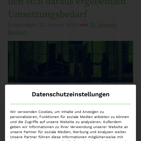
den sich daraus ergebenden
Umsetzungsbedarf
Eingetragen
23. Januar 2024
von
Dr. Vincent
Burgert
Datenschutzeinstellungen
Die Europäische Kommission hat am 03. Mai 2023
ihren Vorschlag für eine Richtlinie zur
Korruptionsprävention und -bekämpfung vorgelegt.
Wir verwenden Cookies, um Inhalte und Anzeigen zu
personalisieren, Funktionen für soziale Medien anbieten zu können
Kernelemente der Richtlinie sind
und die Zugriffe auf unsere Website zu analysieren. Außerdem
Präventionsmaßnahmen sowie die Harmonisierung
geben wir Informationen zu Ihrer Verwendung unserer Website an
unsere Partner für soziale Medien, Werbung und Analysen weiter.
der Definitionen von Korruptionsdelikten und die
Unsere Partner führen diese Informationen möglicherweise mit