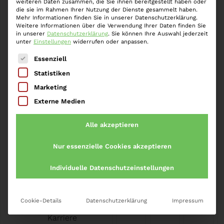
Verschärfung strafrechtlicher Sanktionen. Am 13.
weiteren Daten zusammen, die Sie ihnen bereitgestellt haben oder
die sie im Rahmen Ihrer Nutzung der Dienste gesammelt haben.
November 2023 hat der Rechtsausschuss des
Mehr Informationen finden Sie in unserer Datenschutzerklärung.
Bundestages über den Richtlinienvorschlag beraten.
Weitere Informationen über die Verwendung Ihrer Daten finden Sie
in unserer
Datenschutzerklärung
.
Sie können Ihre Auswahl jederzeit
In der Kritik stand insbesondere die vom…
Weiter »
unter
Einstellungen
widerrufen oder anpassen.
Es folgt eine Liste der Service-Gruppen, für die eine
Essenziell
Statistiken
Marketing
Externe Medien
Startseite
»
Korruptionsstrafrecht
Alle akzeptieren
Nur essenzielle Cookies akzeptieren
Individuelle Datenschutzeinstellungen
Impressum
Cookie-Details
Datenschutzerklärung
Impressum
Datenschutz
Karriere