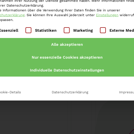
 Rahmen Ihrer Nutzung der Dienste gesammelt haben. Mehr Informationen finde
erer Datenschutzerklärung.
„großen Fische“ erwischen. Die
e Informationen über die Verwendung Ihrer Daten finden Sie in unserer
uf den Prüfbericht der Financial Action
chutzerklärung
.
Sie können Ihre Auswahl jederzeit unter
Einstellungen
widerru
npassen.
lgt eine Liste der Service-Gruppen, für die eine Einwilli
Essenziell
Statistiken
Marketing
Externe Med
Alle akzeptieren
Nur essenzielle Cookies akzeptieren
Individuelle Datenschutzeinstellungen
okie-Details
Datenschutzerklärung
Impress