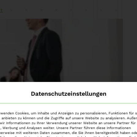
rt
Datenschutzeinstellungen
rwenden Cookies, um Inhalte und Anzeigen zu personalisieren, Funktionen für s
egierung ein „neues Kapitel bei der
 anbieten zu können und die Zugriffe auf unsere Website zu analysieren. Auß
wir Informationen zu Ihrer Verwendung unserer Website an unsere Partner für 
ündete der Bundesfinanzminister bei der
, Werbung und Analysen weiter. Unsere Partner führen diese Informationen
herweise mit weiteren Daten zusammen, die Sie ihnen bereitgestellt haben ode
mpfungsgesetz (FKBG) im Parlament am