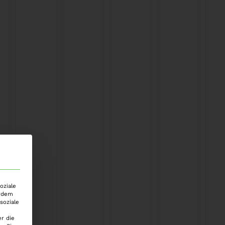
oziale
erdem
soziale
r die