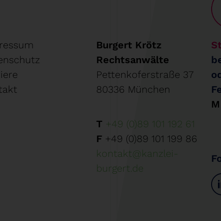
ressum
Burgert Krötz
St
enschutz
Rechtsanwälte
b
iere
Pettenkoferstraße 37
o
takt
80336 München
F
M
T
+49 (0)89 101 192 61
F
+49 (0)89 101 199 86
kontakt@kanzlei-
F
burgert.de