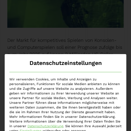
Der Markt für kompetitives Spielen von Konsolen-
und Computerspielen soll einer Prognose zufolge bis
zum Jahr 2025 auf knapp 2 Milliarden US-Dollar
anwachsen. Rund 490 Millionen Menschen schauten
Datenschutzeinstellungen
im Jahr 2021 eSport-Veranstaltungen – das waren
knapp 6 Prozent der Weltbevölkerung. In
Wir verwenden Cookies, um Inhalte und Anzeigen zu
Deutschland erreichen die Umsätze einen (im
personalisieren, Funktionen für soziale Medien anbieten zu können
Vergleich dennoch stattlichen) niedrigen
und die Zugriffe auf unsere Website zu analysieren. Außerdem
geben wir Informationen zu Ihrer Verwendung unserer Website an
dreistelligen Millionenbetrag. Angesichts dieser…
unsere Partner für soziale Medien, Werbung und Analysen weiter.
Weiter »
Unsere Partner führen diese Informationen möglicherweise mit
weiteren Daten zusammen, die Sie ihnen bereitgestellt haben oder
die sie im Rahmen Ihrer Nutzung der Dienste gesammelt haben.
Mehr Informationen finden Sie in unserer Datenschutzerklärung.
Weitere Informationen über die Verwendung Ihrer Daten finden Sie
in unserer
Datenschutzerklärung
.
Sie können Ihre Auswahl jederzeit
unter
Einstellungen
widerrufen oder anpassen.