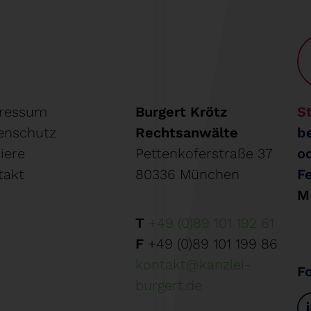
ressum
Burgert Krötz
St
enschutz
Rechtsanwälte
b
iere
Pettenkoferstraße 37
o
takt
80336 München
F
M
T
+49 (0)89 101 192 61
F
+49 (0)89 101 199 86
kontakt@kanzlei-
F
burgert.de