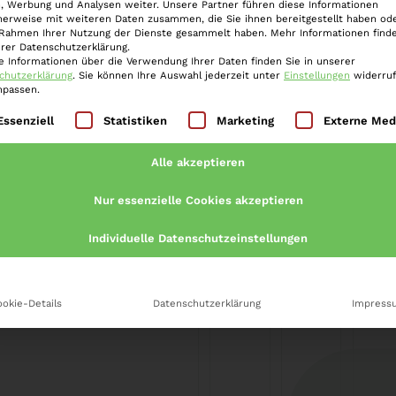
 beschäftigte sich durch Beschluss vom
, Werbung und Analysen weiter. Unsere Partner führen diese Informationen
herweise mit weiteren Daten zusammen, die Sie ihnen bereitgestellt haben ode
s sog. AGG-Hopping, also mit der
 Rahmen Ihrer Nutzung der Dienste gesammelt haben. Mehr Informationen finde
erer Datenschutzerklärung.
nangebote, die allein darauf abzielen,
e Informationen über die Verwendung Ihrer Daten finden Sie in unserer
chutzerklärung
.
Sie können Ihre Auswahl jederzeit unter
Einstellungen
widerru
ach dem AGG geltend zu machen. Hierzu
npassen.
n auf das Versenden außergerichtlicher
lgt eine Liste der Service-Gruppen, für die eine Einwilli
Essenziell
Statistiken
Marketing
Externe Med
Alle akzeptieren
Nur essenzielle Cookies akzeptieren
Individuelle Datenschutzeinstellungen
okie-Details
Datenschutzerklärung
Impress