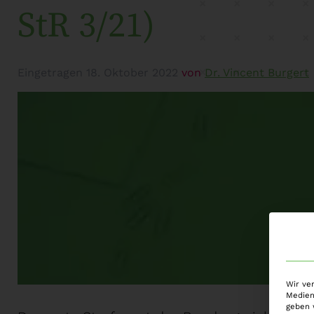
StR 3/21)
Eingetragen
18. Oktober 2022
von
Dr. Vincent Burgert
Wir ve
Medien
geben 