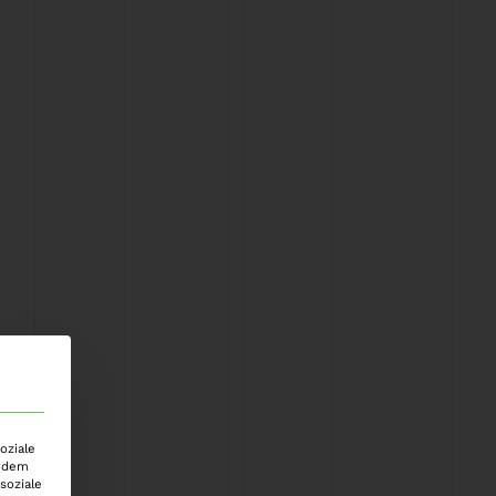
oziale
erdem
soziale