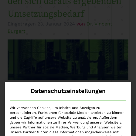
den sich daraus ergebenden
Umsetzungsbedarf
Eingetragen
23. Januar 2024
von
Dr. Vincent
Burgert
Datenschutzeinstellungen
Die Europäische Kommission hat am 03. Mai 2023
ihren Vorschlag für eine Richtlinie zur
Korruptionsprävention und -bekämpfung vorgelegt.
Wir verwenden Cookies, um Inhalte und Anzeigen zu
personalisieren, Funktionen für soziale Medien anbieten zu können
Kernelemente der Richtlinie sind
und die Zugriffe auf unsere Website zu analysieren. Außerdem
Präventionsmaßnahmen sowie die Harmonisierung
geben wir Informationen zu Ihrer Verwendung unserer Website an
unsere Partner für soziale Medien, Werbung und Analysen weiter.
der Definitionen von Korruptionsdelikten und die
Unsere Partner führen diese Informationen möglicherweise mit