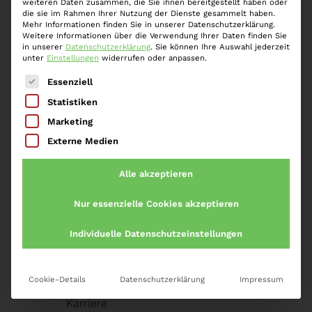
Verschärfung strafrechtlicher Sanktionen. Am 13.
weiteren Daten zusammen, die Sie ihnen bereitgestellt haben oder
die sie im Rahmen Ihrer Nutzung der Dienste gesammelt haben.
November 2023 hat der Rechtsausschuss des
Mehr Informationen finden Sie in unserer Datenschutzerklärung.
Bundestages über den Richtlinienvorschlag beraten.
Weitere Informationen über die Verwendung Ihrer Daten finden Sie
in unserer
Datenschutzerklärung
.
Sie können Ihre Auswahl jederzeit
In der Kritik stand insbesondere die vom…
Weiter »
unter
Einstellungen
widerrufen oder anpassen.
Es folgt eine Liste der Service-Gruppen, für die eine
Essenziell
Statistiken
Marketing
Externe Medien
Startseite
»
Anwalt Korruption
Alle akzeptieren
Nur essenzielle Cookies akzeptieren
Individuelle Datenschutzeinstellungen
Impressum
Cookie-Details
Datenschutzerklärung
Impressum
Datenschutz
Karriere