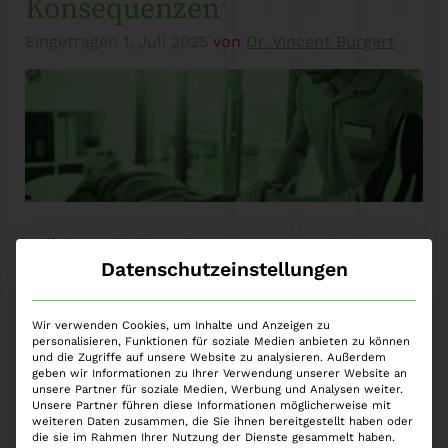
Konsequenzen
Eingetragen
1. Juli 2025
von
Dr. Vincent Burgert
Auffällige Fallzahlen der vergangenen Jahre – etwa
Datenschutzeinstellungen
dokumentiert in der sogenannten „Betrügerliste“ der
KKH Allianz – haben dazu geführt, dass
Physiotherapeuten verstärkt ins Visier der
Wir verwenden Cookies, um Inhalte und Anzeigen zu
Krankenkassen und infolgedessen auch der
personalisieren, Funktionen für soziale Medien anbieten zu können
und die Zugriffe auf unsere Website zu analysieren. Außerdem
Strafverfolgungsbehörden geraten. Ausgangspunkt
geben wir Informationen zu Ihrer Verwendung unserer Website an
ist hierbei, dass Versicherte zunehmend
unsere Partner für soziale Medien, Werbung und Analysen weiter.
Unsere Partner führen diese Informationen möglicherweise mit
standardisierte Fragebögen der Krankenkassen
weiteren Daten zusammen, die Sie ihnen bereitgestellt haben oder
erhalten, in denen sie Angaben zu Art, Umfang und
die sie im Rahmen Ihrer Nutzung der Dienste gesammelt haben.