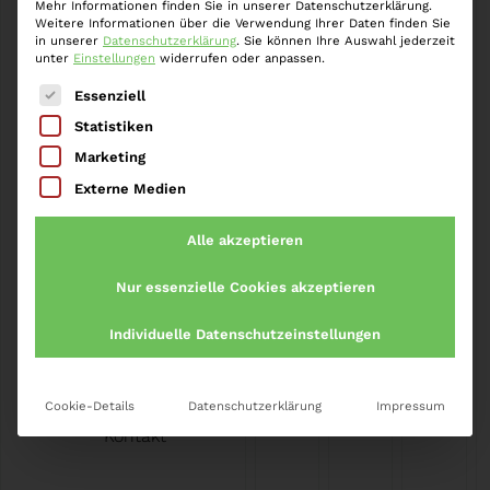
Mehr Informationen finden Sie in unserer Datenschutzerklärung.
Zeitpunkt ihrer Behandlungen machen…
Weiter »
Weitere Informationen über die Verwendung Ihrer Daten finden Sie
in unserer
Datenschutzerklärung
.
Sie können Ihre Auswahl jederzeit
unter
Einstellungen
widerrufen oder anpassen.
Es folgt eine Liste der Service-Gruppen, für die eine
Essenziell
Statistiken
Marketing
Startseite
»
Abrechnung Physiotherapie
Externe Medien
Alle akzeptieren
Nur essenzielle Cookies akzeptieren
Individuelle Datenschutzeinstellungen
Impressum
Datenschutz
Cookie-Details
Datenschutzerklärung
Impressum
Karriere
Kontakt