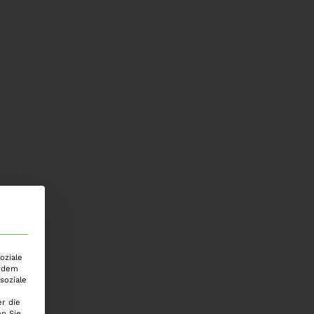
oziale
erdem
soziale
r die
n Sie