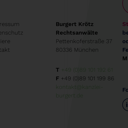
ressum
Burgert Krötz
St
enschutz
Rechtsanwälte
b
iere
Pettenkoferstraße 37
o
takt
80336 München
F
M
T
+49 (0)89 101 192 61
F
+49 (0)89 101 199 86
kontakt@kanzlei-
F
burgert.de