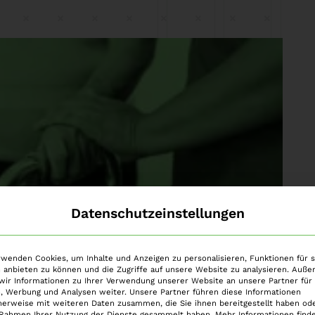
Datenschutzeinstellungen
rwenden Cookies, um Inhalte und Anzeigen zu personalisieren, Funktionen für s
arm: Abrechnungsbetrug im Pflegebereich
 anbieten zu können und die Zugriffe auf unsere Website zu analysieren. Auß
wir Informationen zu Ihrer Verwendung unserer Website an unsere Partner für 
öhe – mit gravierenden straf- und
, Werbung und Analysen weiter. Unsere Partner führen diese Informationen
ffenen Leistungserbringer. So berichtete
herweise mit weiteren Daten zusammen, die Sie ihnen bereitgestellt haben ode
 Rahmen Ihrer Nutzung der Dienste gesammelt haben. Mehr Informationen finde