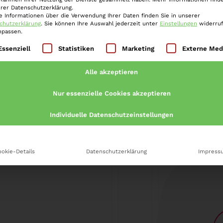
der durch Betrugsfälle verursachte
erer Datenschutzerklärung.
e Informationen über die Verwendung Ihrer Daten finden Sie in unserer
nenbereich bewegt. Das speziell
chutzerklärung
.
Sie können Ihre Auswahl jederzeit unter
Einstellungen
widerru
npassen.
te über 4.000 Verdachtsfälle –…
Weiter »
lgt eine Liste der Service-Gruppen, für die eine Einwilli
Essenziell
Statistiken
Marketing
Externe Med
Alle akzeptieren
Nur essenzielle Cookies akzeptieren
Individuelle Datenschutzeinstellungen
okie-Details
Datenschutzerklärung
Impress