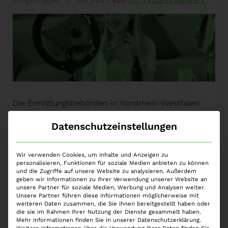
Die Ermittlungsbehörden in Nordrhein-Westfalen
(NRW) intensivieren ihre Maßnahmen gegen Finanz-
Datenschutzeinstellungen
und Steuerkriminalität. Dieser Beitrag beleuchtet,
wie umfangreich die Ermittlungen gegen Influencer
in NRW geführt werden, welche Folgen dies für
Wir verwenden Cookies, um Inhalte und Anzeigen zu
personalisieren, Funktionen für soziale Medien anbieten zu können
andere Bundesländer – insbesondere Bayern –
und die Zugriffe auf unsere Website zu analysieren. Außerdem
haben könnte und was Influencer jetzt beachten
geben wir Informationen zu Ihrer Verwendung unserer Website an
unsere Partner für soziale Medien, Werbung und Analysen weiter.
müssen, um sich vor strafrechtlichen Konsequenzen
Unsere Partner führen diese Informationen möglicherweise mit
zu schützen. Steuerfahndung in NRW: Was ist…
weiteren Daten zusammen, die Sie ihnen bereitgestellt haben oder
die sie im Rahmen Ihrer Nutzung der Dienste gesammelt haben.
Weiter »
Mehr Informationen finden Sie in unserer Datenschutzerklärung.
Weitere Informationen über die Verwendung Ihrer Daten finden Sie