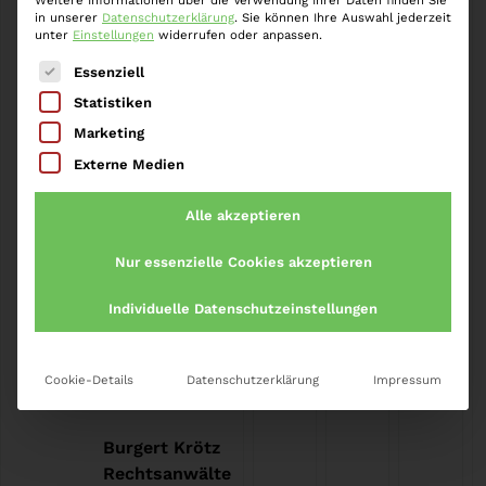
in unserer
Datenschutzerklärung
.
Sie können Ihre Auswahl jederzeit
unter
Einstellungen
widerrufen oder anpassen.
Es folgt eine Liste der Service-Gruppen, für die eine
Essenziell
Statistiken
Startseite
»
Steuerhinterziehung Bayern Influencer
Marketing
Externe Medien
Alle akzeptieren
Nur essenzielle Cookies akzeptieren
Impressum
Individuelle Datenschutzeinstellungen
Datenschutz
Karriere
Cookie-Details
Datenschutzerklärung
Impressum
Kontakt
Burgert Krötz
Rechtsanwälte