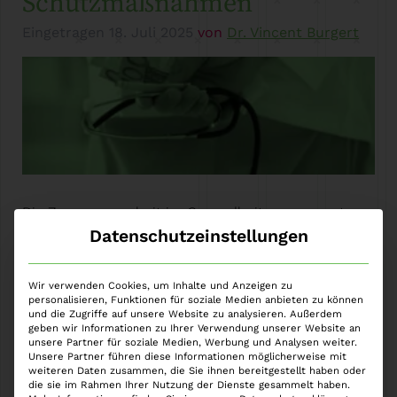
Schutzmaßnahmen
Eingetragen
18. Juli 2025
von
Dr. Vincent Burgert
Die Zusammenarbeit im Gesundheitswesen – etwa
zwischen Ärzten, Kliniken und Pharmaunternehmen
Datenschutzeinstellungen
– ist politisch gewünscht und medizinisch oft
sinnvoll. Doch was als sinnvolle Kooperation beginnt,
Wir verwenden Cookies, um Inhalte und Anzeigen zu
birgt ein nicht zu unterschätzendes
personalisieren, Funktionen für soziale Medien anbieten zu können
und die Zugriffe auf unsere Website zu analysieren. Außerdem
Strafbarkeitsrisiko. Denn der Grat zwischen
geben wir Informationen zu Ihrer Verwendung unserer Website an
rechtlich zulässiger Zusammenarbeit und strafbarer
unsere Partner für soziale Medien, Werbung und Analysen weiter.
Unsere Partner führen diese Informationen möglicherweise mit
Bestechung und Bestechlichkeit im
weiteren Daten zusammen, die Sie ihnen bereitgestellt haben oder
Gesundheitswesen, oder – wie allgemein geläufig –
die sie im Rahmen Ihrer Nutzung der Dienste gesammelt haben.