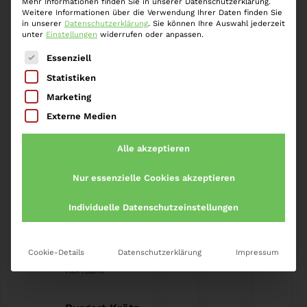
Mehr Informationen finden Sie in unserer Datenschutzerklärung.
Korruption, ist schmal. Bereits…
Weiter »
Weitere Informationen über die Verwendung Ihrer Daten finden Sie
in unserer
Datenschutzerklärung
.
Sie können Ihre Auswahl jederzeit
unter
Einstellungen
widerrufen oder anpassen.
Es folgt eine Liste der Service-Gruppen, für die eine
Essenziell
Statistiken
Marketing
Startseite
»
Bestechung im Gesundheitswesen
Externe Medien
Alle akzeptieren
Nur essenzielle Cookies akzeptieren
Individuelle Datenschutzeinstellungen
Impressum
Datenschutz
Karriere
Cookie-Details
Datenschutzerklärung
Impressum
Kontakt