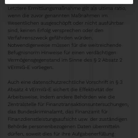
und Personen vorzuladen und zu vernehmen.
Letztere Ermittlungsmaßnahme gilt als ultima ratio,
wenn die zuvor genannten Maßnahmen im
Wesentlichen ausgeschöpft oder nicht ausführbar
sind, keinen Erfolg versprechen oder den
Verfahrenszweck gefährden würden.
Notwendigerweise müssen für die weitreichende
Befugnisnorm Hinweise für einen verdächtigen
Vermögensgegenstand im Sinne des § 2 Absatz 2
VErmiG-E vorliegen.
Auch eine datenschutzrechtliche Vorschrift in § 3
Absatz 4 VErmiG-E sichert die Effektivität der
Arbeitsweise, indem andere Behörden wie die
Zentralstelle für Finanztransaktionsuntersuchungen,
das Bundeskriminalamt, das Finanzamt für
Finanzdienstleistungsaufsicht usw. der zuständigen
Behörde personenbezogenen Daten übermitteln
dürfen, soweit dies für ihre Aufgabenerfüllung