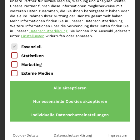
unsere Partner für soziale Medien, Werbung und Analysen weiter.
Unsere Partner führen diese Informationen möglicherweise mit
nicht deklariert aufgefunden.
weiteren Daten zusammen, die Sie ihnen bereitgestellt haben oder
die sie im Rahmen Ihrer Nutzung der Dienste gesammelt haben.
Zuständige Behörde
Mehr Informationen finden Sie in unserer Datenschutzerklärung.
Weitere Informationen über die Verwendung Ihrer Daten finden Sie
in unserer
Datenschutzerklärung
.
Sie können Ihre Auswahl jederzeit
Die zuständige Behörde ist das neu geschaffene
unter
Einstellungen
widerrufen oder anpassen.
Ermittlungszentrum Vermögensverschleierung (EZV)
Es folgt eine Liste der Service-Gruppen, für die eine
Essenziell
im Bundesamt zur Bekämpfung von
Statistiken
Finanzkriminalität.
Marketing
Ermittlungsmaßnahmen und
Externe Medien
Erklärungsanordnung
Alle akzeptieren
Vor Erlass einer Erklärungsanordnung ist die
Nur essenzielle Cookies akzeptieren
Behörde befugt von dem Berechtigten Auskunft zu
verlangen, Einsicht in von öffentlichen Stellen
Individuelle Datenschutzeinstellungen
geführten Register oder sonstigen öffentlichen
Quellen zu nehmen, Auskunftsersuchen nach § 24c
Absatz 3 S.1 Nr. 8 Kreditwesengesetzes zu stellen
Cookie-Details
Datenschutzerklärung
Impressum