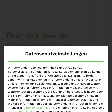
Überblick über die
Regelungen des EU-
Datenschutzeinstellungen
Richtlinienvorschlags zur
Korruptionsbekämpfung und
Wir verwenden Cookies, um Inhalte und Anzeigen zu
personalisieren, Funktionen für soziale Medien anbieten zu können
den sich daraus ergebenden
und die Zugriffe auf unsere Website zu analysieren. Außerdem
geben wir Informationen zu Ihrer Verwendung unserer Website an
unsere Partner für soziale Medien, Werbung und Analysen weiter.
Umsetzungsbedarf
Unsere Partner führen diese Informationen möglicherweise mit
weiteren Daten zusammen, die Sie ihnen bereitgestellt haben oder
die sie im Rahmen Ihrer Nutzung der Dienste gesammelt haben.
Eingetragen
23. Januar 2024
von
Dr. Vincent
Mehr Informationen finden Sie in unserer Datenschutzerklärung.
Burgert
Weitere Informationen über die Verwendung Ihrer Daten finden Sie
in unserer
Datenschutzerklärung
.
Sie können Ihre Auswahl jederzeit
unter
Einstellungen
widerrufen oder anpassen.